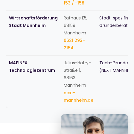
153 / -158
Wirtschaftsförderung
Rathaus E5,
Stadt-spezifisc
Stadt Mannheim
68159
Gründerberatun
Mannheim
0621 293-
2154
MAFINEX
Julius-Hatry-
Tech-Gründerz
Technologiezentrum
Straße 1,
(NEXT MANNHEIM
68163
Mannheim
next-
mannheim.de