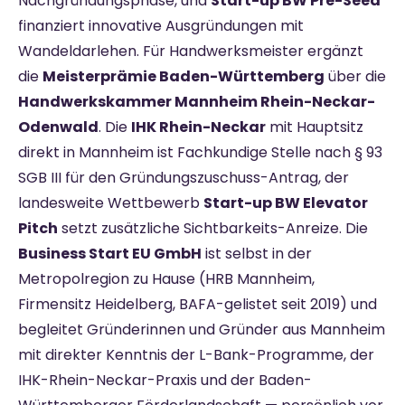
Nachgründungsphase, und
Start-up BW Pre-Seed
finanziert innovative Ausgründungen mit
Wandeldarlehen. Für Handwerksmeister ergänzt
die
Meisterprämie Baden-Württemberg
über die
Handwerkskammer Mannheim Rhein-Neckar-
Odenwald
. Die
IHK Rhein-Neckar
mit Hauptsitz
direkt in Mannheim ist Fachkundige Stelle nach § 93
SGB III für den Gründungszuschuss-Antrag, der
landesweite Wettbewerb
Start-up BW Elevator
Pitch
setzt zusätzliche Sichtbarkeits-Anreize. Die
Business Start EU GmbH
ist selbst in der
Metropolregion zu Hause (HRB Mannheim,
Firmensitz Heidelberg, BAFA-gelistet seit 2019) und
begleitet Gründerinnen und Gründer aus Mannheim
mit direkter Kenntnis der L-Bank-Programme, der
IHK-Rhein-Neckar-Praxis und der Baden-