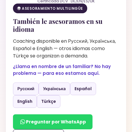
Certificada DCV · DE/EN/ES/UK
🌍 ASESORAMIENTO MULTILINGÜE
También le asesoramos en su
idioma
Coaching disponible en Русский, Українська,
Español e English — otros idiomas como
Türkçe se organizan a demanda.
¿Llama en nombre de un familiar? No hay
problema — para eso estamos aquí.
Русский
Українська
Español
English
Türkçe
Preguntar por WhatsApp