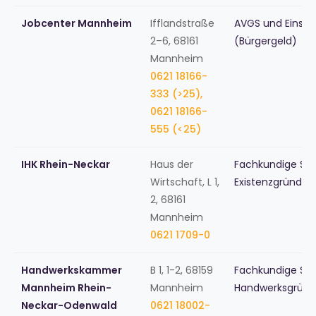
Jobcenter Mannheim
Ifflandstraße
AVGS und Einsti
2–6, 68161
(Bürgergeld)
Mannheim
0621 18166-
333 (>25),
0621 18166-
555 (<25)
IHK Rhein-Neckar
Haus der
Fachkundige Stel
Wirtschaft, L 1,
Existenzgründu
2, 68161
Mannheim
0621 1709-0
Handwerkskammer
B 1, 1-2, 68159
Fachkundige Stel
Mannheim Rhein-
Mannheim
Handwerksgründ
Neckar-Odenwald
0621 18002-