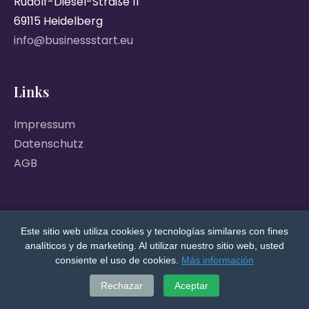
Rudolf-Diesel-Straße 11
69115 Heidelberg
info@businessstart.eu
Links
Impressum
Datenschutz
AGB
Este sitio web utiliza cookies y tecnologías similares con fines
analíticos y de marketing. Al utilizar nuestro sitio web, usted
© 2026 Business Start EU GmbH. Alle Rechte
consiente el uso de cookies.
Más información
vorbehalten.
Rechazar
Aceptar