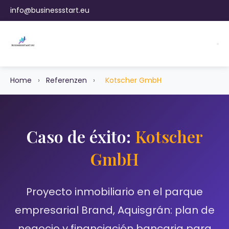
info@businessstart.eu
Home
›
Referenzen
›
Kotscher GmbH
Caso de éxito:
Kotscher
GmbH
Proyecto inmobiliario en el parque
empresarial Brand, Aquisgrán: plan de
negocio y financiación bancaria para