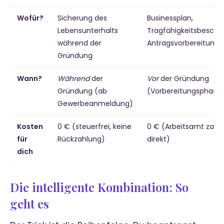
Wofür?
Sicherung des
Businessplan,
Lebensunterhalts
Tragfähigkeitsbesche
während der
Antragsvorbereitung
Gründung
Wann?
Während
der
Vor
der Gründung
Gründung (ab
(Vorbereitungsphase
Gewerbeanmeldung)
Kosten
0 € (steuerfrei, keine
0 € (Arbeitsamt zahl
für
Rückzahlung)
direkt)
dich
Die intelligente Kombination: So
geht es