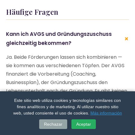
Häufige Fragen
Kann ich AVGS und Gründungszuschuss
+
gleichzeitig bekommen?
Ja. Beide Förderungen lassen sich kombinieren —
sie kommen aus verschiedenen Töpfen. Der AVGS
finanziert die Vorbereitung (Coaching,
Businessplan), der Gründungszuschuss den
Lebensunterhalt nach der Gründung. Es gibt keinen
gegenseitigen Ausschluss.
Este sitio web utiliza cookies y tecnologías similares con
fines analíticos y de marketing. Al utilizar nuestro sitio
web, usted consiente el uso de cookies.
Más información
Was passiert, wenn meine 150 Tage
+
Rechazar
Aceptar
abgelaufen sind?