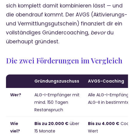
sich komplett damit kombinieren lässt — und
die obendrauf kommt. Der AVGS (Aktivierungs-
und Vermittlungsgutschein) finanziert dir ein
vollständiges Gründercoaching,
bevor
du
überhaupt gründest.
Die zwei Förderungen im Vergleich
Gründungszuschuss
AVGS-Coaching
Wer?
ALG-I-Empfänger mit
Alle ALG-I-Empfänger
mind. 150 Tagen
ALG-II in bestimmten 
Restanspruch
Wie
Bis zu 20.000 €
über
Bis zu 4.000 €
Coach
viel?
15 Monate
Wert