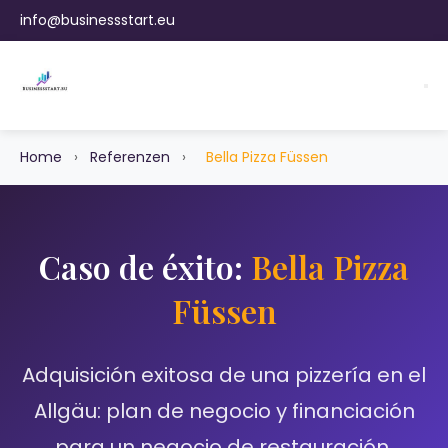
info@businessstart.eu
Home
›
Referenzen
›
Bella Pizza Füssen
Caso de éxito:
Bella Pizza
Füssen
Adquisición exitosa de una pizzería en el
Allgäu: plan de negocio y financiación
para un negocio de restauración.